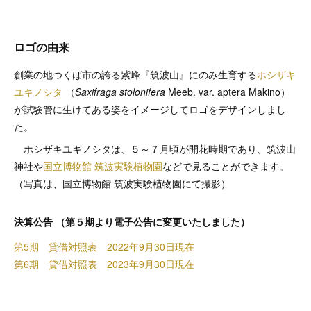
ロゴの由来
創業の地つくば市の誇る紫峰『筑波山』にのみ生育する
ホシザキ
ユキノシタ
（
Saxifraga stolonifera
Meeb. var. aptera Makino）
が試験管に生けてある姿をイメージしてロゴをデザインしまし
た。
ホシザキユキノシタは、５～７月頃が開花時期であり、筑波山
神社や
国立博物館 筑波実験植物園
などで見ることができます。
（写真は、国立博物館 筑波実験植物園にて撮影）
決算公告 （第５期より電子公告に変更いたしました）
第5期 貸借対照表 2022年9月30日現在
第6期 貸借対照表 2023年9月30日現在