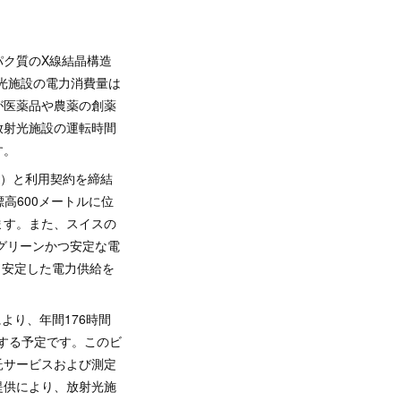
ク質のX線結晶構造
光施設の電力消費量は
が医薬品や農薬の創薬
放射光施設の運転時間
す。
LS）と利用契約を締結
高600メートルに位
ます。また、スイスの
グリーンかつ安定な電
も安定した電力供給を
より、年間176時間
用する予定です。このビ
託サービスおよび測定
提供により、放射光施