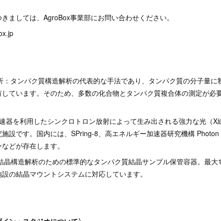
きましては、AgroBox事業部にお問い合わせください。
x.jp
解析：タンパク質構造解析の代表的な手法であり、タンパク質の分子量に
有しています。そのため、多数の化合物とタンパク質複合体の測定が必
加速器を利用したシンクロトロン放射によって生み出される強力な光（X
設です。国内には、SPring-8、高エネルギー加速器研究機構 Photon F
ーなどが存在します。
k：X線結晶構造解析のための標準的なタンパク質結晶サンプル保管容器。最大
施設の結晶マウントシステムに対応しています。
ザイン・スタジオについて〉