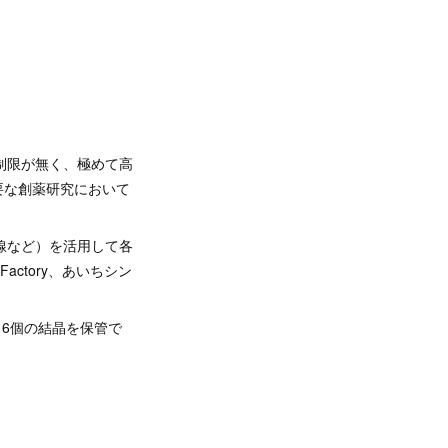
制限が無く、極めて高
要な創薬研究において
線など）を活用して各
actory、あいちシン
16個の結晶を保管で