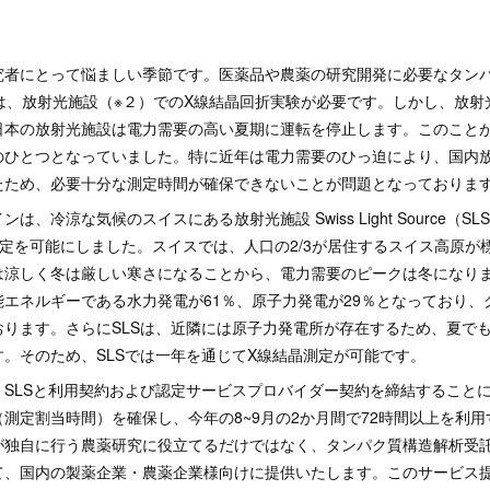
究者にとって悩ましい季節です。医薬品や農薬の研究開発に必要なタンパ
は、放射光施設（※２）でのX線結晶回折実験が必要です。しかし、放射
日本の放射光施設は電力需要の高い夏期に運転を停止します。このこと
のひとつとなっていました。特に近年は電力需要のひっ迫により、国内
たため、必要十分な測定時間が確保できないことが問題となっておりま
、冷涼な気候のスイスにある放射光施設 Swiss Light Source（S
定を可能にしました。スイスでは、人口の2/3が居住するスイス高原が標
は涼しく冬は厳しい寒さになることから、電力需要のピークは冬になり
エネルギーである水力発電が61％、原子力発電が29％となっており、
おります。さらにSLSは、近隣には原子力発電所が存在するため、夏で
。そのため、SLSでは一年を通じてX線結晶測定が可能です。
SLSと利用契約および認定サービスプロバイダー契約を締結することに
測定割当時間）を確保し、今年の8~9月の2か月間で72時間以上を利
が独自に行う農薬研究に役立てるだけではなく、タンパク質構造解析受
て、国内の製薬企業・農薬企業様向けに提供いたします。このサービス