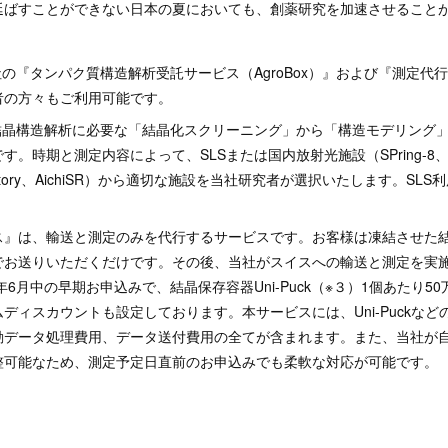
延ばすことができない日本の夏においても、創薬研究を加速させること
】
の『タンパク質構造解析受託サービス（AgroBox）』および『測定代
者の方々もご利用可能です。
、結晶構造解析に必要な「結晶化スクリーニング」から「構造モデリング
す。時期と測定内容によって、SLSまたは国内放射光施設（SPring-
Factory、AichiSR）から適切な施設を当社研究者が選択いたします。S
』は、輸送と測定のみを代行するサービスです。お客様は凍結させた
でお送りいただくだけです。その後、当社がスイスへの輸送と測定を実
年6月中の早期お申込みで、結晶保存容器Uni-Puck（※３）1個あたり5
ディスカウントも設定しております。本サービスには、Uni-Puckな
動データ処理費用、データ送付費用の全てが含まれます。また、当社が
整可能なため、測定予定日直前のお申込みでも柔軟な対応が可能です。