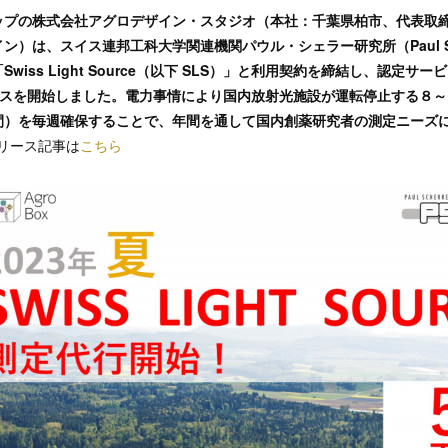
ップの株式会社アグロデザイン・スタジオ（本社：千葉県柏市、代表取
）は、スイス連邦工科大学関連機関パウル・シェラー研究所（Paul Scherre
wiss Light Source（以下 SLS）」と利用契約を締結し、認定サ
ビスを開始しました。電力事情により国内放射光施設が運転停止する８～
間）を毎週確保することで、年間を通して国内創薬研究者の測定ニーズ
スリリース記事は
こちら