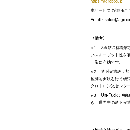
https://agrobox.jp
本サービスの詳細につ
Email：sales@agrobo
〈備考〉
※１．X線結晶構造
いスループット性を
非常に有効です。
※２．放射光施設：
種測定実験を行う研究施
クロトロン光センタ
※３．Uni-Puc
き、世界中の放射光
〈株式会社アグロデ