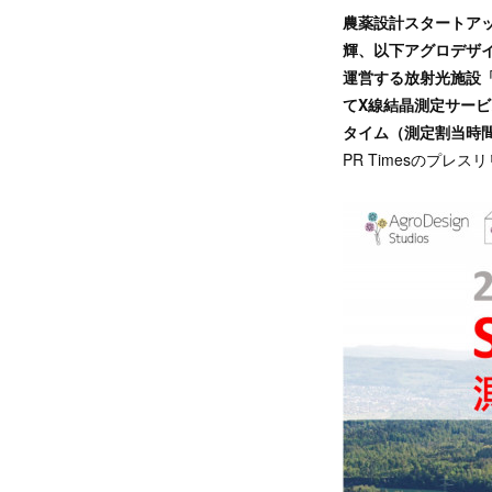
農薬設計スタートア
輝、以下アグロデザイン
運営する放射光施設「S
てX線結晶測定サー
タイム（測定割当時
PR Timesのプレ