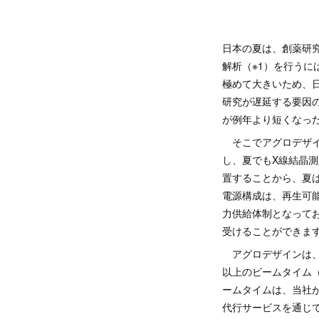
日本の夏は、創薬研
解析（※1）を行うに
極めて大きいため、
研究が遅延する要因
が例年より短くなっ
そこでアグロデザインは
し、夏でもX線結晶測
置することから、夏
電源構成は、再生可能
力供給体制となって
受けることができます
アグロデザインは、
以上のビームタイム（
ームタイムは、当社
代行サービスを通じ