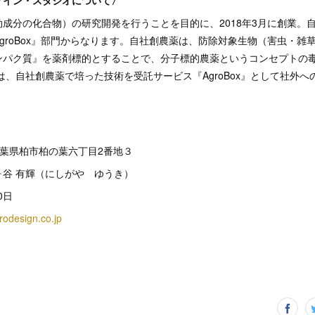
成分の化合物）の研究開発を行うことを目的に、2018年3月に創業。
groBox』部門からなります。自社創農薬は、防除対象生物（害虫・雑
ンパク質』を薬剤標的とすることで、分子標的農薬というコンセプトの
には、自社創農薬で培った技術を受託サービス『AgroBox』として社外
2 千葉県柏市柏の葉六丁目2番地３
谷 有輝（にしがや ゆうき）
0日
rodesign.co.jp