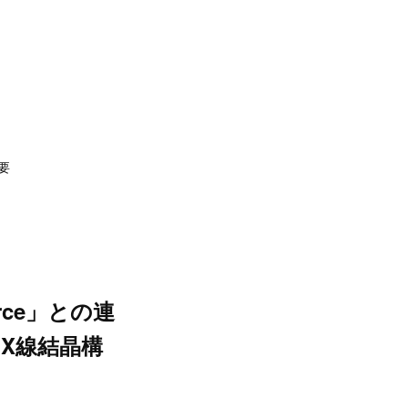
要
urce」との連
X線結晶構