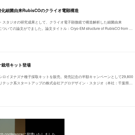
化細菌由来RubisCOのクライオ電顕構造
・スタジオの研究成果として、クライオ電子顕微鏡で構造解析した細菌由来
についての論文がでました。論文タイトル：Cryo-EM structure of RubisCO from …
ナ栽培キット登場
ロイヌナズナ種子採取キットを販売。発売記念の半額キャンペーンとして29,800
リテック系スタートアップの株式会社アグロデザイン・スタジオ（本社：千葉県…
ch conferenceに登壇いたしました