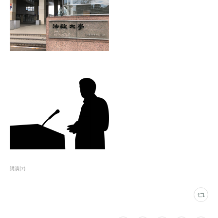
講演
(
7
)