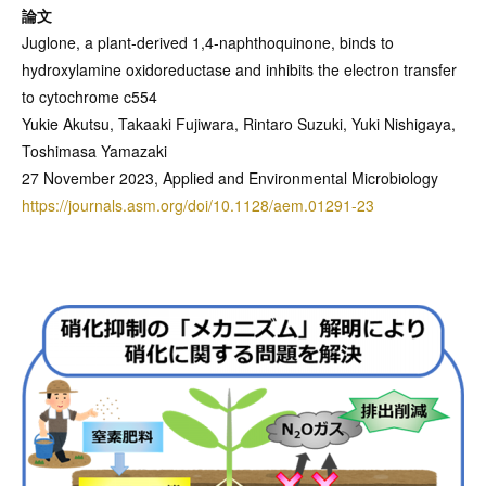
論文
Juglone, a plant-derived 1,4-naphthoquinone, binds to
hydroxylamine oxidoreductase and inhibits the electron transfer
to cytochrome c554
Yukie Akutsu, Takaaki Fujiwara, Rintaro Suzuki, Yuki Nishigaya,
Toshimasa Yamazaki
27 November 2023, Applied and Environmental Microbiology
https://journals.asm.org/doi/10.1128/aem.01291-23