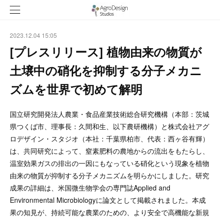
2023.12.04 15:05
[プレスリリース] 植物由来の物質が
土壌中の硝化を抑制する分子メカニ
ズムを世界で初めて解明
国立研究開発法人農業・食品産業技術総合研究機構（本部：茨城
県つくば市、理事長：久間和生、以下農研機構）と株式会社アグ
ロデザイン・スタジオ（本社：千葉県柏市、代表：西ヶ谷有輝）
は、共同研究によって、窒素肥料の農地からの流出をもたらし、
温室効果ガスの排出の一因にもなっている硝化という現象を植物
由来の物質が抑制する分子メカニズムを明らかにしました。研究
成果の詳細は、米国微生物学会の専門誌Applied and
Environmental Microbiologyに論文として掲載されました。本成
果の知見が、持続可能な農業のための、より安全で高機能な新規