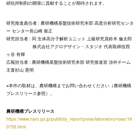
硝化抑制剤の開発に貢献することが期待されます。
研究推進責任者 : 農研機構基盤技術研究本部 高度分析研究センタ
ー センター長山崎 俊正
研究担当者 : 同 生体高分子解析ユニット 上級研究員鈴木 倫太郎
株式会社アグロデザイン・スタジオ 代表取締役西
ヶ谷 有輝
広報担当者 : 農研機構基盤技術研究本部 研究推進室 渉外チーム
主査杉山 憲明
※本件の取材は、農研機構までお問い合わせください（農研機構
プレスリリース参照）。
農研機構プレスリリース
https://www.naro.go.jp/publicity_report/press/laboratory/naac/16
0755.html