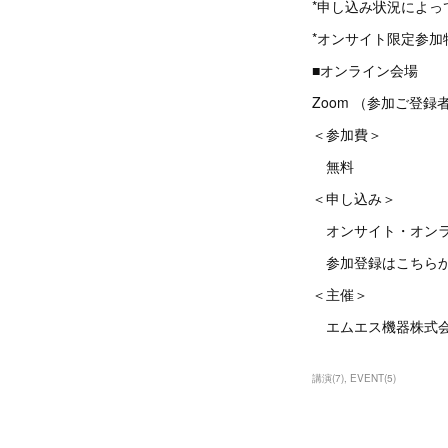
*申し込み状況によ
*オンサイト限定参加特
■オンライン会場
Zoom （参加ご登
＜参加費＞
無料
＜申し込み＞
オンサイト・オンラ
参加登録はこちら
＜主催＞
エムエス機器株式
講演
(
7
)
EVENT
(
5
)