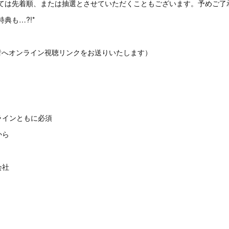
っては先着順、または抽選とさせていただくこともございます。予めご了
典も…?!*
録者へオンライン視聴リンクをお送りいたします）
インともに必須
から
会社