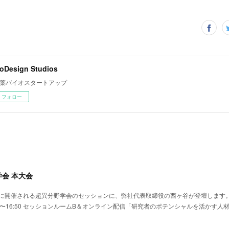
oDesign Studios
薬バイオスタートアップ
フォロー
学会 本大会
(土)に開催される超異分野学会のセッションに、弊社代表取締役の西ヶ谷が登壇します。&
日) 16:00〜16:50 セッションルームB＆オンライン配信「研究者のポテンシャルを活か