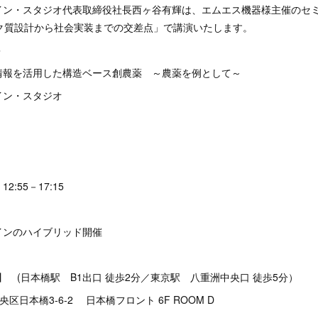
イン・スタジオ代表取締役社長西ヶ谷有輝は、エムエス機器様主催のセ
パク質設計から社会実装までの交差点」で講演いたします。
＞
情報を活用した構造ベース創農薬 ～農薬を例として～
イン・スタジオ
2:55－17:15
インのハイブリッド開催
D】 (日本橋駅 B1出口 徒歩2分／東京駅 八重洲中央口 徒歩5分）
中央区日本橋3-6-2 日本橋フロント 6F ROOM D