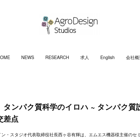
OME
NEWS
RESEARCH
求人
English
会社概
】タンパク質科学のイロハ ~ タンパク質
交差点
イン・スタジオ代表取締役社長西ヶ谷有輝は、エムエス機器様主催のセ