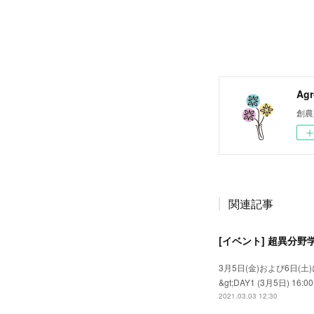
Agr
創農
関連記事
[イベント] 超異分野
3月5日(金)および6日
&gt;DAY1 (3月5
2021.03.03 12:30