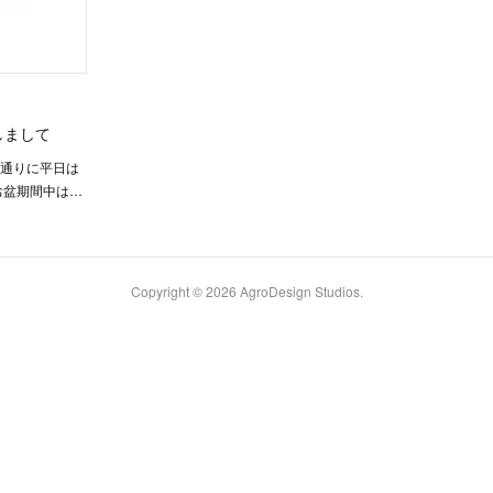
しまして
も暦通りに平日は
お盆期間中は…
Copyright ©
2026
AgroDesign Studios
.