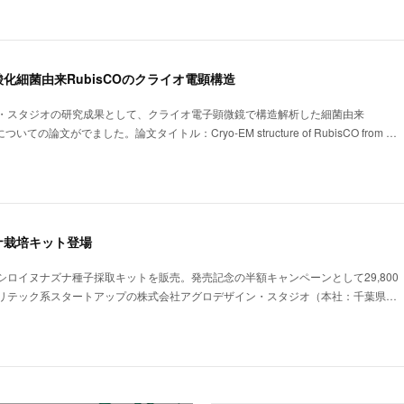
化細菌由来RubisCOのクライオ電顕構造
・スタジオの研究成果として、クライオ電子顕微鏡で構造解析した細菌由来
についての論文がでました。論文タイトル：Cryo-EM structure of RubisCO from …
ナ栽培キット登場
ロイヌナズナ種子採取キットを販売。発売記念の半額キャンペーンとして29,800
リテック系スタートアップの株式会社アグロデザイン・スタジオ（本社：千葉県…