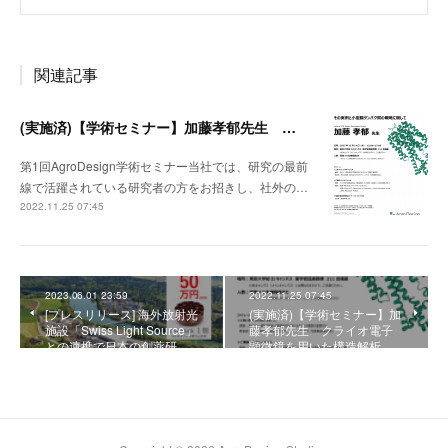
関連記事
(実施済)【学術セミナー】加藤孝郁先生 クライオ電子顕微鏡を用いた構造解析、その実例と小型膜タンパク質の戦略に関して
第1回AgroDesign学術セミナー当社では、研究の最前
線で活躍されている研究者の方をお招きし、社外の…
2022.11.25 07:45
2023.06.01 23:59
2022.11.25 07:45
[プレスリリース] 海外放射光
(実施済)【学術セミナー】加
施設「Swiss Light Source」
藤孝郁先生 クライオ電子
との連携で日本の創薬研…
顕微鏡を用いた構造解析…