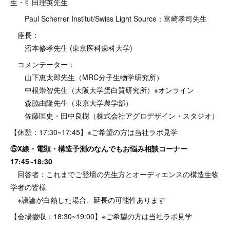
生・引田理英先生
Paul Scherrer Institut/Swiss Light Source：富崎孝司先生
座長：
沼本修孝先生 (東京医科歯科大学)
コメンテーター：
山下恵太郎先生（MRC分子生物学研究所）
中根崇智先生（大阪大学蛋白質研究所）※オンライン
森脇由隆先生（東京大学農学部）
佐藤匡史・田中良樹（株式会社アグロデザイン・スタジオ）
【休憩：17:30~17:45】※ご希望の方は当社ラボ見学
⑤X線・電顕・構造予測のなんでもお悩み相談コーナー
17:45~18:30
回答者：これまでご登壇の先生方とオーディエンスの構造生物
学者の皆様
※議論が白熱した場合、延長の可能性あります
【会場撤収：18:30~19:00】※ご希望の方は当社ラボ見学