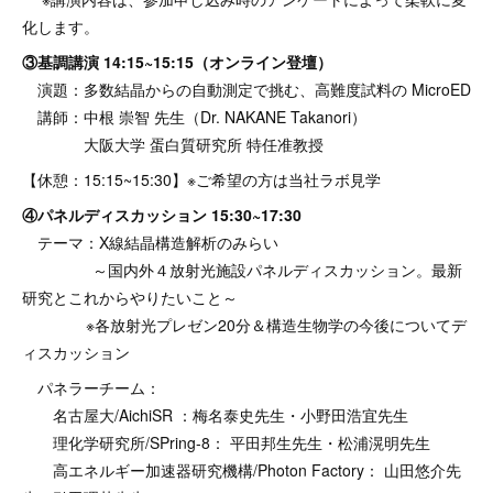
化します。
③基調講演 14:15~15:15（オンライン登壇）
演題：多数結晶からの自動測定で挑む、高難度試料の MicroED
講師：中根 崇智 先生（Dr. NAKANE Takanori）
大阪大学 蛋白質研究所 特任准教授
【休憩：15:15~15:30】※ご希望の方は当社ラボ見学
④パネルディスカッション 15:30~17:30
テーマ：X線結晶構造解析のみらい
～国内外４放射光施設パネルディスカッション。最新
研究とこれからやりたいこと～
※各放射光プレゼン20分＆構造生物学の今後についてデ
ィスカッション
パネラーチーム：
名古屋大/AichiSR ：梅名泰史先生・小野田浩宜先生
理化学研究所/SPring-8： 平田邦生先生・松浦滉明先生
高エネルギー加速器研究機構/Photon Factory： 山田悠介先