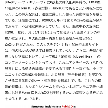
βB–βCループ（BCループ）に6残基の挿入配列を持つ、L8S8型
16量体のForm IC（赤色型様）RubisCOであることが明らかにな
った。この挿入配列は、溶媒に露出した整った突出構造を形成し
ている。活性部位では、K206のカルバミ化とMg2+の結合が起き
ておらず、不活性状態を示していた。また、触媒中心の近傍に、
H296、H298、およびH331によって配位された金属イオンの存
在が推定され、その配位幾何構造と結合距離から暫定的に
Zn2+と同定された。このヒスチジン（His）配位型金属サイト
は、他のRubisCO構造では報告されていない。さらに、基質が存
在しない状態において、ループ6は「閉鎖様（closed-like）」の
コンフォメーションをとっており、これはアクチベース（活性化
酵素）による構造再編成が必要である可能性と一致する。小サブ
ユニットのC末端延長領域は、ホロ酵素（完全長酵素）を安定化
させる二量体間のβシート相互作用を形成している。これらの構
造的特徴は、カルボキシソームを持たない土壌アンモニア酸化細
菌におけるForm IC RubisCOを理解するための基礎となる枠組み
を提供するものである。