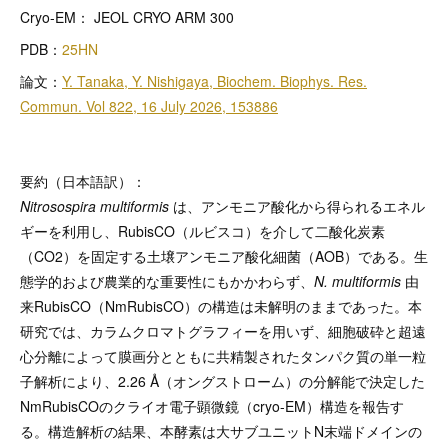
Cryo-EM： JEOL CRYO ARM 300
PDB：
25HN
論文：
Y. Tanaka, Y. Nishigaya, Biochem. Biophys. Res.
Commun. Vol 822, 16 July 2026, 153886
要約（日本語訳）：
Nitrosospira multiformis
は、アンモニア酸化から得られるエネル
ギーを利用し、RubisCO（ルビスコ）を介して二酸化炭素
（CO2）を固定する土壌アンモニア酸化細菌（AOB）である。生
態学的および農業的な重要性にもかかわらず、
N. multiformis
由
来RubisCO（NmRubisCO）の構造は未解明のままであった。本
研究では、カラムクロマトグラフィーを用いず、細胞破砕と超遠
心分離によって膜画分とともに共精製されたタンパク質の単一粒
子解析により、2.26 Å（オングストローム）の分解能で決定した
NmRubisCOのクライオ電子顕微鏡（cryo-EM）構造を報告す
る。構造解析の結果、本酵素は大サブユニットN末端ドメインの