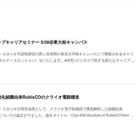
プキャリアセミナー 5/28@東大柏キャンパス
・スタジオ代表取締役の西ヶ谷有輝が東京大学柏キャンパスにて開催されるキャリ
ネルディスカッション）をいたします。●研究×ビジネスで拓する新たなキャリア…
化細菌由来RubisCOのクライオ電顕構造
・スタジオの研究成果として、クライオ電子顕微鏡で構造解析した細菌由来
についての論文がでました。論文タイトル：Cryo-EM structure of RubisCO from …