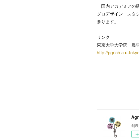
国内アカデミアの研
グロデザイン・スタ
参ります。
リンク：
東京大学大学院 農
http://pgr.ch.a.u-toky
Agr
創農