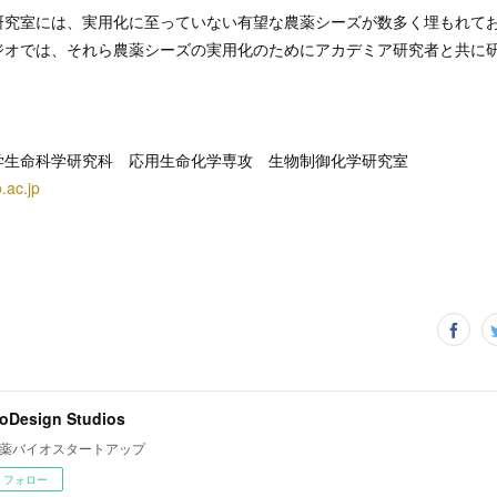
究室には、実用化に至っていない有望な農薬シーズが数多く埋もれて
ジオでは、それら農薬シーズの実用化のためにアカデミア研究者と共に
学生命科学研究科 応用生命化学専攻 生物制御化学研究室
o.ac.jp
oDesign Studios
薬バイオスタートアップ
フォロー